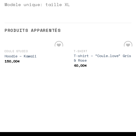
Modèle unique: taille XL
PRODUITS APPARENTÉS
COULE STUDIO
T-SHIRT
Ajouter
Ajouter
T-shirt – “Coule.love” Gris
Hoodie – Kawaii
à la
à la
& Rose
150,00
€
wishlist
wishlist
40,00
€