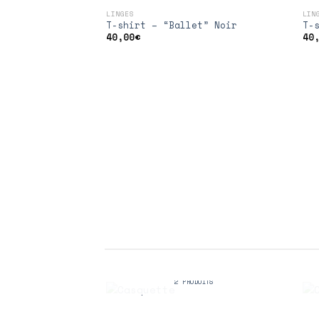
LINGES
LIN
Ajouter
T-shirt – “Ballet” Noir
T-
à la
40,00
€
40
wishlist
CASQUETTE
2 PRODUITS