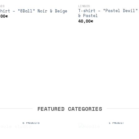
GES
LINGES
Ajouter
A
T-shirt – “Pastel Devil”
shirt – “8Ball” Noir & Beige
à la
& Pastel
,00
€
wishlist
wi
40,00
€
FEATURED CATEGORIES
COULE STUDIO
HOODIE
8 PRODUITS
1 PRODUIT