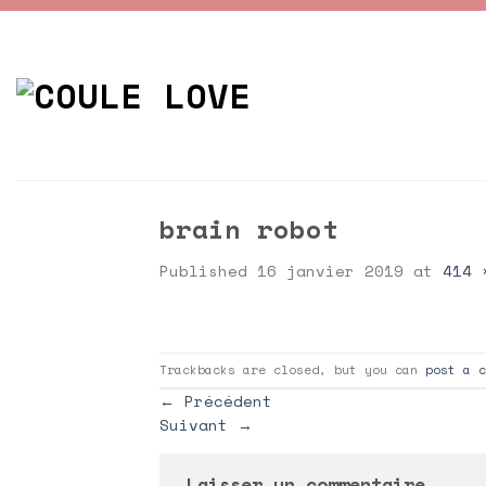
Skip
to
content
brain robot
Published
16 janvier 2019
at
414 
Trackbacks are closed, but you can
post a c
←
Précédent
Suivant
→
Laisser un commentaire