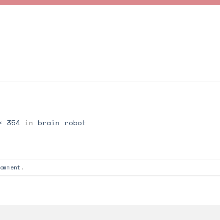
× 354
in
brain robot
omment
.