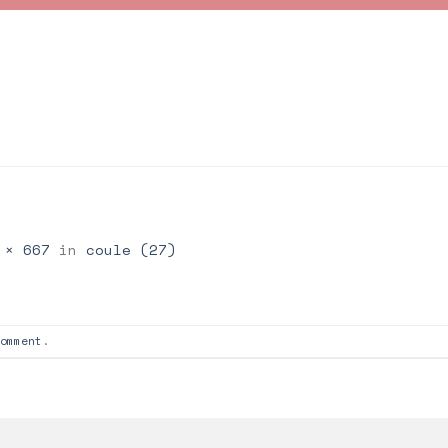
 × 667
in
coule (27)
omment
.