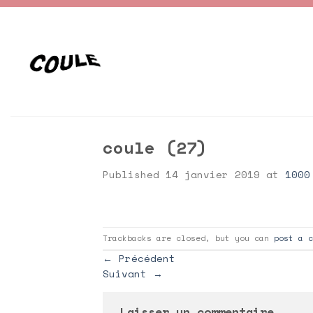
Skip
to
content
coule (27)
Published
14 janvier 2019
at
1000
Trackbacks are closed, but you can
post a c
←
Précédent
Suivant
→
Laisser un commentaire