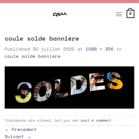
Skip
to
0
content
coule solde banniére
Published
30 juillet 2020
at
1088 × 356
in
coule solde banniére
Trackbacks are closed, but you can
post a comment
.
←
Précédent
Suivant
→