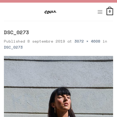
Skip
to
0
content
DSC_0273
Published
8 septembre 2019
at
3072 × 4608
in
DSC_0273