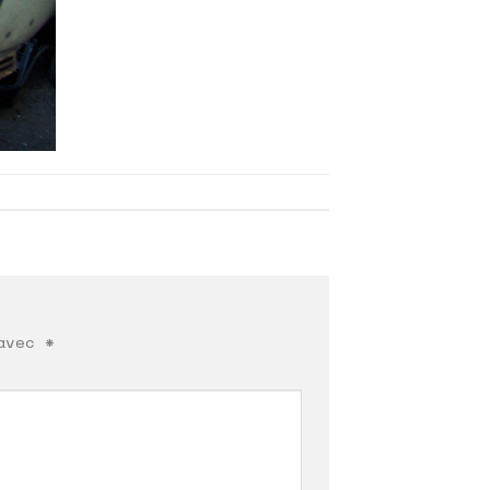
 avec
*